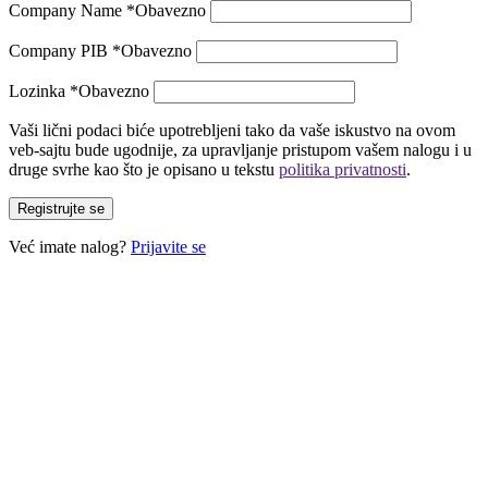
Company Name
*
Obavezno
Company PIB
*
Obavezno
Lozinka
*
Obavezno
Vaši lični podaci biće upotrebljeni tako da vaše iskustvo na ovom
veb-sajtu bude ugodnije, za upravljanje pristupom vašem nalogu i u
druge svrhe kao što je opisano u tekstu
politika privatnosti
.
Registrujte se
Već imate nalog?
Prijavite se