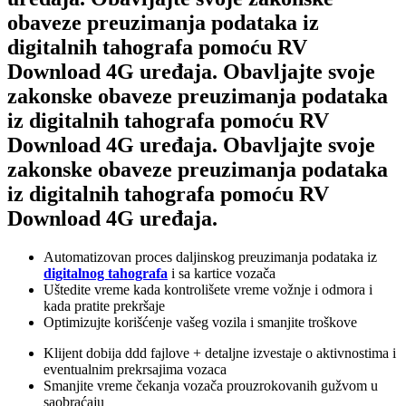
obaveze preuzimanja podataka iz
digitalnih tahografa pomoću RV
Download 4G uređaja.
Obavljajte svoje
zakonske obaveze preuzimanja podataka
iz digitalnih tahografa pomoću RV
Download 4G uređaja.
Obavljajte svoje
zakonske obaveze preuzimanja podataka
iz digitalnih tahografa pomoću RV
Download 4G uređaja.
Automatizovan proces daljinskog preuzimanja podataka iz
digitalnog tahografa
i sa kartice vozača
Uštedite vreme kada kontrolišete vreme vožnje i odmora i
kada pratite prekršaje
Optimizujte korišćenje vašeg vozila i smanjite troškove
Klijent dobija ddd fajlove + detaljne izvestaje o aktivnostima i
eventualnim prekrsajima vozaca
Smanjite vreme čekanja vozača prouzrokovanih gužvom u
saobraćaju