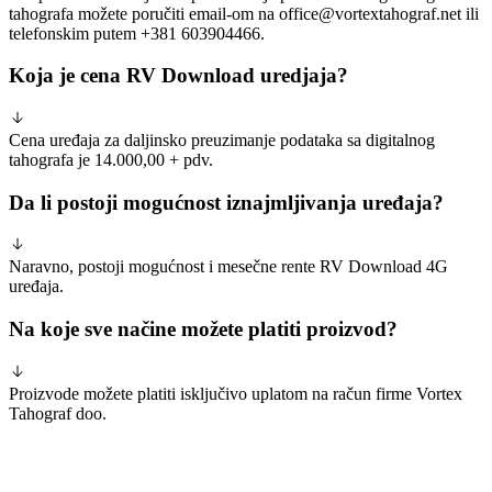
tahografa možete poručiti email-om na office@vortextahograf.net ili
telefonskim putem +381 603904466.
Koja je cena RV Download uredjaja?
Cena uređaja za daljinsko preuzimanje podataka sa digitalnog
tahografa je 14.000,00 + pdv.
Da li postoji mogućnost iznajmljivanja uređaja?
Naravno, postoji mogućnost i mesečne rente RV Download 4G
uređaja.
Na koje sve načine možete platiti proizvod?
Proizvode možete platiti isključivo uplatom na račun firme Vortex
Tahograf doo.