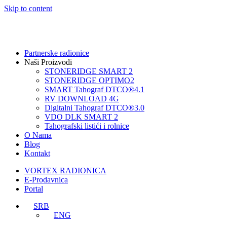
Skip to content
Partnerske radionice
Naši Proizvodi
STONERIDGE SMART 2
STONERIDGE OPTIMO2
SMART Tahograf DTCO®4.1
RV DOWNLOAD 4G
Digitalni Tahograf DTCO®3.0
VDO DLK SMART 2
Tahografski listići i rolnice
O Nama
Blog
Kontakt
VORTEX RADIONICA
E-Prodavnica
Portal
SRB
ENG