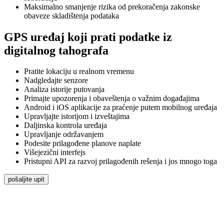
Maksimalno smanjenje rizika od prekoračenja zakonske
obaveze skladištenja podataka
GPS uređaj koji prati podatke iz
digitalnog tahografa
Pratite lokaciju u realnom vremenu
Nadgledajte senzore
Analiza istorije putovanja
Primajte upozorenja i obaveštenja o važnim događajima
Android i iOS aplikacije za praćenje putem mobilnog uređaja
Upravljajte istorijom i izveštajima
Daljinska kontrola uređaja
Upravljanje održavanjem
Podesite prilagođene planove naplate
Višejezični interfejs
Pristupni API za razvoj prilagođenih rešenja i jos mnogo toga
pošaljite upit