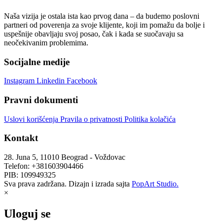
Naša vizija je ostala ista kao prvog dana – da budemo poslovni
partneri od poverenja za svoje klijente, koji im pomažu da bolje i
uspešnije obavljaju svoj posao, čak i kada se suočavaju sa
neočekivanim problemima.
Socijalne medije
Instagram
Linkedin
Facebook
Pravni dokumenti
Uslovi korišćenja
Pravila o privatnosti
Politika kolačića
Kontakt
28. Juna 5, 11010 Beograd - Voždovac
Telefon: +381603904466
PIB: 109949325
Sva prava zadržana. Dizajn i izrada sajta
PopArt Studio.
×
Uloguj se