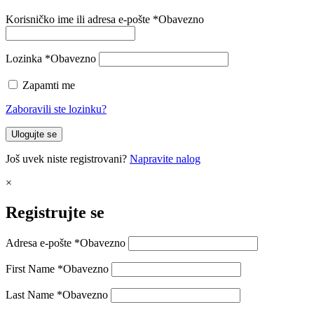
Korisničko ime ili adresa e-pošte
*
Obavezno
Lozinka
*
Obavezno
Zapamti me
Zaboravili ste lozinku?
Ulogujte se
Još uvek niste registrovani?
Napravite nalog
×
Registrujte se
Adresa e-pošte
*
Obavezno
First Name
*
Obavezno
Last Name
*
Obavezno