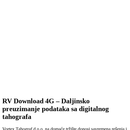
RV Download 4G – Daljinsko
preuzimanje podataka sa digitalnog
tahografa
Vortex Tahograf d.o.o. na domaće tržište donosi savremena rešenja i