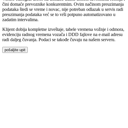
čini domaće prevoznike konkurentnim. Ovim načinom preuzimanja
podataka štedi se vreme i novac, nije potreban odlazak u servis radi
preuzimanja podataka već se to vrši potpuno automatizovano u
zadatim intervalima.
Klijent dobija kompletne izveštaje, tabele vremena vožnje i odmora,
evidenciju radnog vremena vozača i DDD fajlove na e-mail adresu
radi daljeg čuvanja. Podaci se takođe čuvaju na našem serveru.
pošaljite upit