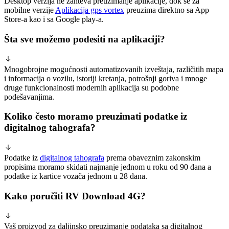
Desktop verzija ne zahteva preuzimanje aplikacije, dok se za
mobilne verzije
Aplikacija gps vortex
preuzima direktno sa App
Store-a kao i sa Google play-a.
Šta sve možemo podesiti na aplikaciji?
Mnogobrojne mogućnosti automatizovanih izveštaja, različitih mapa
i informacija o vozilu, istoriji kretanja, potrošnji goriva i mnoge
druge funkcionalnosti modernih aplikacija su podobne
podešavanjima.
Koliko često moramo preuzimati podatke iz
digitalnog tahografa?
Podatke iz
digitalnog tahografa
prema obaveznim zakonskim
propisima moramo skidati najmanje jednom u roku od 90 dana a
podatke iz kartice vozača jednom u 28 dana.
Kako poručiti RV Download 4G?
Vaš proizvod za daljinsko preuzimanje podataka sa digitalnog