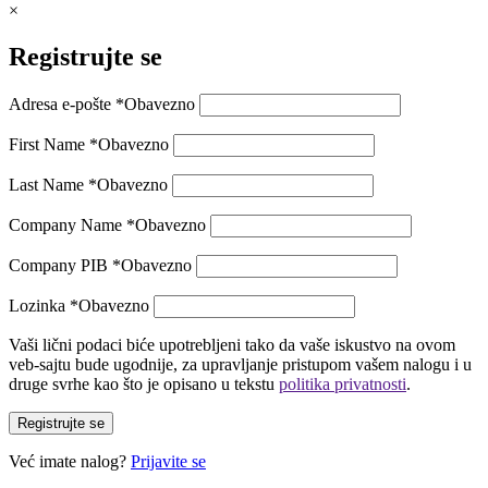
×
Registrujte se
Adresa e-pošte
*
Obavezno
First Name
*
Obavezno
Last Name
*
Obavezno
Company Name
*
Obavezno
Company PIB
*
Obavezno
Lozinka
*
Obavezno
Vaši lični podaci biće upotrebljeni tako da vaše iskustvo na ovom
veb-sajtu bude ugodnije, za upravljanje pristupom vašem nalogu i u
druge svrhe kao što je opisano u tekstu
politika privatnosti
.
Registrujte se
Već imate nalog?
Prijavite se