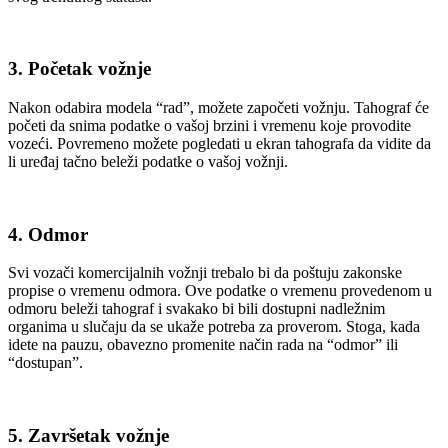
3.
Početak vožnje
Nakon odabira modela “rad”, možete započeti vožnju. Tahograf će
početi da snima podatke o vašoj brzini i vremenu koje provodite
vozeći. Povremeno možete pogledati u ekran tahografa da vidite da
li uređaj tačno beleži podatke o vašoj vožnji.
4.
Odmor
Svi vozači komercijalnih vožnji trebalo bi da poštuju zakonske
propise o vremenu odmora. Ove podatke o vremenu provedenom u
odmoru beleži tahograf i svakako bi bili dostupni nadležnim
organima u slučaju da se ukaže potreba za proverom. Stoga, kada
idete na pauzu, obavezno promenite način rada na “odmor” ili
“dostupan”.
5.
Završetak vožnje