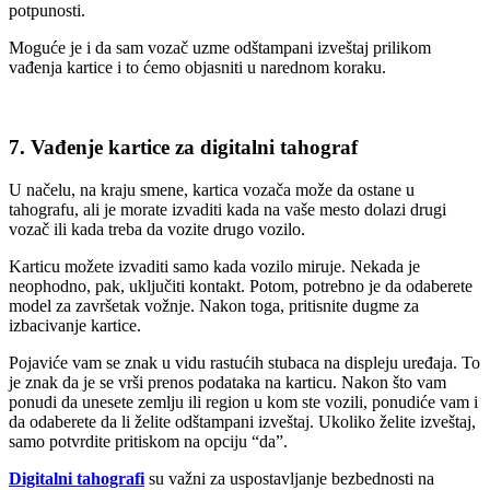
potpunosti.
Moguće je i da sam vozač uzme odštampani izveštaj prilikom
vađenja kartice i to ćemo objasniti u narednom koraku.
7. Vađenje kartice za digitalni tahograf
U načelu, na kraju smene, kartica vozača može da ostane u
tahografu, ali je morate izvaditi kada na vaše mesto dolazi drugi
vozač ili kada treba da vozite drugo vozilo.
Karticu možete izvaditi samo kada vozilo miruje. Nekada je
neophodno, pak, uključiti kontakt. Potom, potrebno je da odaberete
model za završetak vožnje. Nakon toga, pritisnite dugme za
izbacivanje kartice.
Pojaviće vam se znak u vidu rastućih stubaca na displeju uređaja. To
je znak da je se vrši prenos podataka na karticu. Nakon što vam
ponudi da unesete zemlju ili region u kom ste vozili, ponudiće vam i
da odaberete da li želite odštampani izveštaj. Ukoliko želite izveštaj,
samo potvrdite pritiskom na opciju “da”.
Digitalni tahografi
su važni za uspostavljanje bezbednosti na