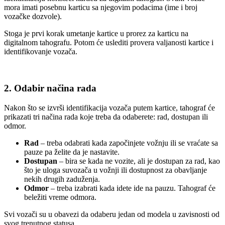
mora imati posebnu karticu sa njegovim podacima (ime i broj
vozačke dozvole).
Stoga je prvi korak umetanje kartice u prorez za karticu na
digitalnom tahografu. Potom će uslediti provera valjanosti kartice i
identifikovanje vozača.
2.
Odabir načina rada
Nakon što se izvrši identifikacija vozača putem kartice, tahograf će
prikazati tri načina rada koje treba da odaberete: rad, dostupan ili
odmor.
Rad
– treba odabrati kada započinjete vožnju ili se vraćate sa
pauze pa želite da je nastavite.
Dostupan
– bira se kada ne vozite, ali je dostupan za rad, kao
što je uloga suvozača u vožnji ili dostupnost za obavljanje
nekih drugih zaduženja.
Odmor
– treba izabrati kada idete ide na pauzu. Tahograf će
beležiti vreme odmora.
Svi vozači su u obavezi da odaberu jedan od modela u zavisnosti od
svog trenutnog statusa.