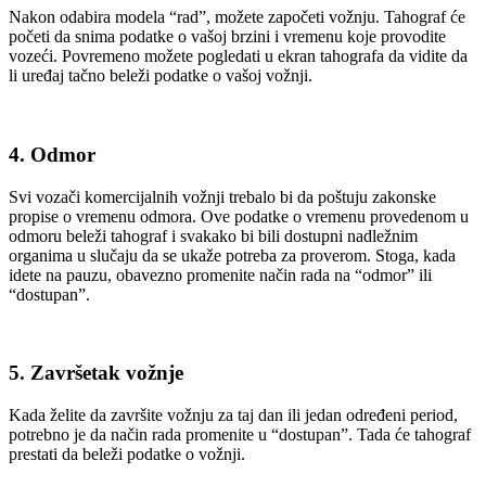
Nakon odabira modela “rad”, možete započeti vožnju. Tahograf će
početi da snima podatke o vašoj brzini i vremenu koje provodite
vozeći. Povremeno možete pogledati u ekran tahografa da vidite da
li uređaj tačno beleži podatke o vašoj vožnji.
4.
Odmor
Svi vozači komercijalnih vožnji trebalo bi da poštuju zakonske
propise o vremenu odmora. Ove podatke o vremenu provedenom u
odmoru beleži tahograf i svakako bi bili dostupni nadležnim
organima u slučaju da se ukaže potreba za proverom. Stoga, kada
idete na pauzu, obavezno promenite način rada na “odmor” ili
“dostupan”.
5.
Završetak vožnje
Kada želite da završite vožnju za taj dan ili jedan određeni period,
potrebno je da način rada promenite u “dostupan”. Tada će tahograf
prestati da beleži podatke o vožnji.