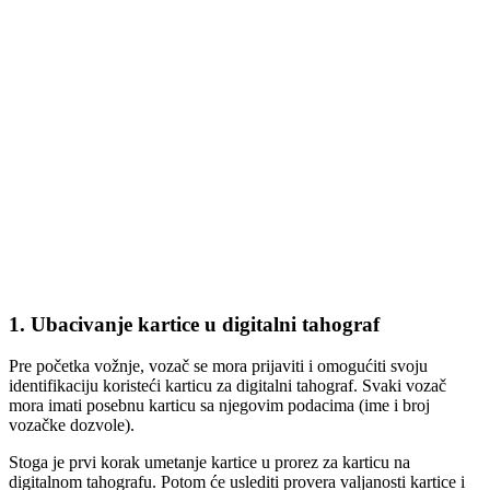
1.
Ubacivanje kartice u digitalni tahograf
Pre početka vožnje, vozač se mora prijaviti i omogućiti svoju
identifikaciju koristeći karticu za digitalni tahograf. Svaki vozač
mora imati posebnu karticu sa njegovim podacima (ime i broj
vozačke dozvole).
Stoga je prvi korak umetanje kartice u prorez za karticu na
digitalnom tahografu. Potom će uslediti provera valjanosti kartice i