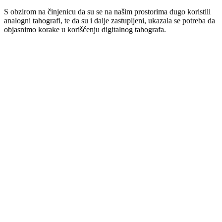
S obzirom na činjenicu da su se na našim prostorima dugo koristili
analogni tahografi, te da su i dalje zastupljeni, ukazala se potreba da
objasnimo korake u korišćenju digitalnog tahografa.