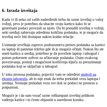
6. Izrada izveštaja
Kada vi ili neko od vaših nadređenih treba da uzme izveštaj o vašoj
vožnji, prvo je potrebno da ubacite svoju karticu kako bi se
generisani podaci povezali sa njom. Da bi ponudili izveštaj o vožnji,
neki uređaji zahtevaju određenu količinu podataka, te je moguće da
izveštaj neće biti dostupan nakon kratke relacije.
Uzimanje izveštaja zapravo podrazumeva prenos podataka sa kartice
na laptop ili pametan telefon gde ih je moguće očitati. Nakon što ste
uneli karticu u uređaj, potrebno je da povežete laptop i tahograf i
potom pokrenete softver za učitavanje podataka. Osim ovakvog
povezivanja, postoji i mogućnost korišćenja ključa za preuzimanje
podataka koji se uključuje u tahograf.
U toku prenosa podataka, pojaviće vam se određeni
simboli na
ekranu tahografa
, ali to nije znak da treba prekidati vezu laptopa i
uređaja. Nemojte prekidati vezu sve dok se podaci ne prenesu u
potpunosti.
Moguće je i da sam vozač uzme odštampani izveštaj prilikom
vađenja kartice i to ćemo objasniti u narednom koraku.