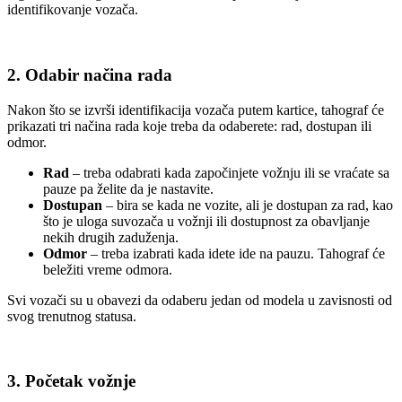
identifikovanje vozača.
2.
Odabir načina rada
Nakon što se izvrši identifikacija vozača putem kartice, tahograf će
prikazati tri načina rada koje treba da odaberete: rad, dostupan ili
odmor.
Rad
– treba odabrati kada započinjete vožnju ili se vraćate sa
pauze pa želite da je nastavite.
Dostupan
– bira se kada ne vozite, ali je dostupan za rad, kao
što je uloga suvozača u vožnji ili dostupnost za obavljanje
nekih drugih zaduženja.
Odmor
– treba izabrati kada idete ide na pauzu. Tahograf će
beležiti vreme odmora.
Svi vozači su u obavezi da odaberu jedan od modela u zavisnosti od
svog trenutnog statusa.
3.
Početak vožnje