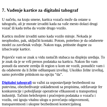
7. Vađenje kartice za digitalni tahograf
U načelu, na kraju smene, kartica vozača može da ostane u
tahografu, ali je morate izvaditi kada na vaše mesto dolazi drugi
vozač ili kada treba da vozite drugo vozilo.
Karticu možete izvaditi samo kada vozilo miruje. Nekada je
neophodno, pak, uključiti kontakt. Potom, potrebno je da odaberete
model za završetak vožnje. Nakon toga, pritisnite dugme za
izbacivanje kartice.
Pojaviće vam se znak u vidu rastućih stubaca na displeju uređaja. To
je znak da je se vrši prenos podataka na karticu. Nakon što vam
ponudi da unesete zemlju ili region u kom ste vozili, ponudiće vam i
da odaberete da li želite odštampani izveštaj. Ukoliko želite izveštaj,
samo potvrdite pritiskom na opciju “da”.
Digitalni tahografi
su važni za uspostavljanje bezbednosti na
putevima, obezbeđivanje usklađenosti sa propisima, održavanje fer
konkurencije i poboljšanje operativne efikasnosti u transportnoj
industriji. Tačnim beleženjem i praćenjem podataka o vozaču i
vozilu, oni igraju vitalnu ulogu u povećanju odgovornosti,
transparentnosti i ukupne bezbednosti komercijalnog