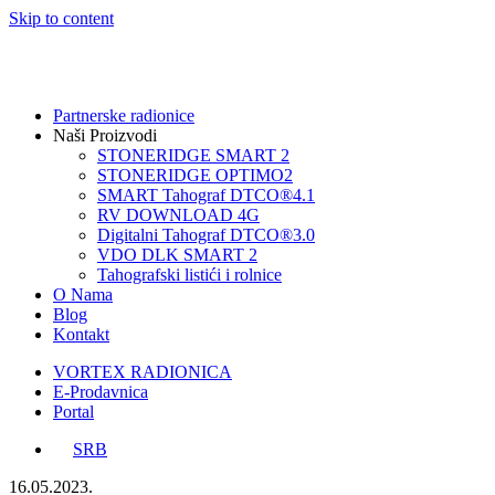
Skip to content
Partnerske radionice
Naši Proizvodi
STONERIDGE SMART 2
STONERIDGE OPTIMO2
SMART Tahograf DTCO®4.1
RV DOWNLOAD 4G
Digitalni Tahograf DTCO®3.0
VDO DLK SMART 2
Tahografski listići i rolnice
O Nama
Blog
Kontakt
VORTEX RADIONICA
E-Prodavnica
Portal
SRB
16.05.2023.