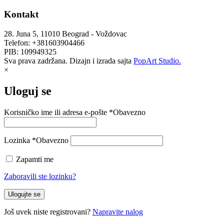
Kontakt
28. Juna 5, 11010 Beograd - Voždovac
Telefon: +381603904466
PIB: 109949325
Sva prava zadržana. Dizajn i izrada sajta
PopArt Studio.
×
Uloguj se
Korisničko ime ili adresa e-pošte
*
Obavezno
Lozinka
*
Obavezno
Zapamti me
Zaboravili ste lozinku?
Ulogujte se
Još uvek niste registrovani?
Napravite nalog