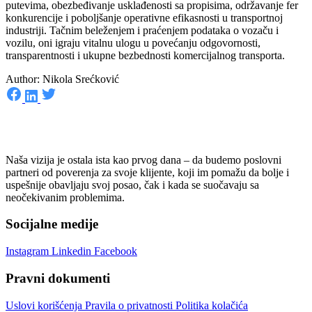
putevima, obezbeđivanje usklađenosti sa propisima, održavanje fer
konkurencije i poboljšanje operativne efikasnosti u transportnoj
industriji. Tačnim beleženjem i praćenjem podataka o vozaču i
vozilu, oni igraju vitalnu ulogu u povećanju odgovornosti,
transparentnosti i ukupne bezbednosti komercijalnog transporta.
Author: Nikola Srećković
Naša vizija je ostala ista kao prvog dana – da budemo poslovni
partneri od poverenja za svoje klijente, koji im pomažu da bolje i
uspešnije obavljaju svoj posao, čak i kada se suočavaju sa
neočekivanim problemima.
Socijalne medije
Instagram
Linkedin
Facebook
Pravni dokumenti
Uslovi korišćenja
Pravila o privatnosti
Politika kolačića