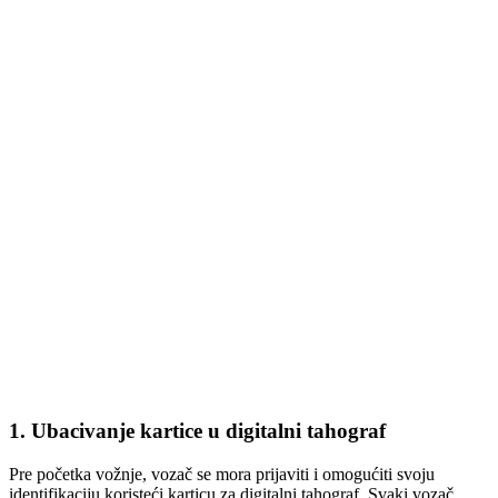
1.
Ubacivanje kartice u digitalni tahograf
Pre početka vožnje, vozač se mora prijaviti i omogućiti svoju
identifikaciju koristeći karticu za digitalni tahograf. Svaki vozač