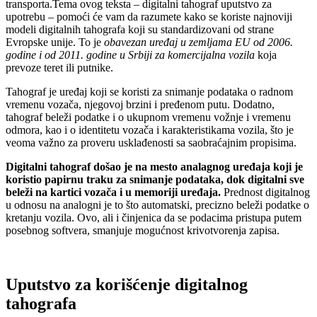
transporta.
Tema ovog teksta – digitalni tahograf uputstvo za
upotrebu – pomoći će vam da razumete kako se koriste najnoviji
modeli digitalnih tahografa koji su standardizovani od strane
Evropske unije. To je
obavezan uređaj u zemljama EU od 2006.
godine i od 2011. godine u Srbiji za komercijalna vozila
koja
prevoze teret ili putnike.
Tahograf je uređaj koji se koristi za snimanje podataka o radnom
vremenu vozača, njegovoj brzini i pređenom putu. Dodatno,
tahograf beleži podatke i o ukupnom vremenu vožnje i vremenu
odmora, kao i o identitetu vozača i karakteristikama vozila, što je
veoma važno za proveru usklađenosti sa saobraćajnim propisima.
Digitalni tahograf došao je na mesto analagnog uređaja koji je
koristio papirnu traku za snimanje podataka, dok digitalni sve
beleži na kartici vozača i u memoriji uređaja.
Prednost digitalnog
u odnosu na analogni je to što automatski, precizno beleži podatke o
kretanju vozila. Ovo, ali i činjenica da se podacima pristupa putem
posebnog softvera, smanjuje mogućnost krivotvorenja zapisa.
Uputstvo za korišćenje digitalnog
tahografa