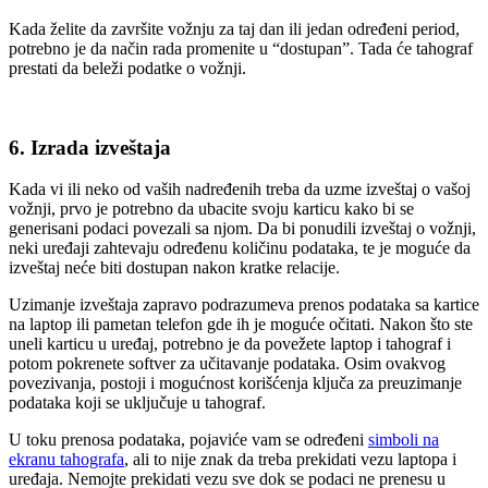
Kada želite da završite vožnju za taj dan ili jedan određeni period,
potrebno je da način rada promenite u “dostupan”. Tada će tahograf
prestati da beleži podatke o vožnji.
6. Izrada izveštaja
Kada vi ili neko od vaših nadređenih treba da uzme izveštaj o vašoj
vožnji, prvo je potrebno da ubacite svoju karticu kako bi se
generisani podaci povezali sa njom. Da bi ponudili izveštaj o vožnji,
neki uređaji zahtevaju određenu količinu podataka, te je moguće da
izveštaj neće biti dostupan nakon kratke relacije.
Uzimanje izveštaja zapravo podrazumeva prenos podataka sa kartice
na laptop ili pametan telefon gde ih je moguće očitati. Nakon što ste
uneli karticu u uređaj, potrebno je da povežete laptop i tahograf i
potom pokrenete softver za učitavanje podataka. Osim ovakvog
povezivanja, postoji i mogućnost korišćenja ključa za preuzimanje
podataka koji se uključuje u tahograf.
U toku prenosa podataka, pojaviće vam se određeni
simboli na
ekranu tahografa
, ali to nije znak da treba prekidati vezu laptopa i
uređaja. Nemojte prekidati vezu sve dok se podaci ne prenesu u